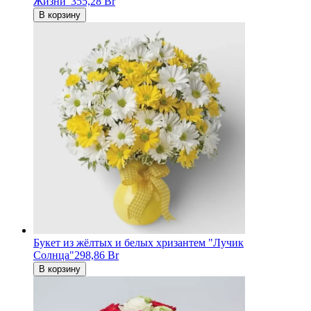
Жизни"
355,28 Br
В корзину
Букет из жёлтых и белых хризантем "Лучик
Солнца"
298,86 Br
В корзину